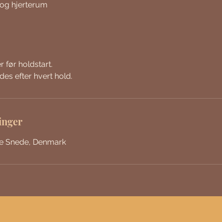
 og hjerterum
 før holdstart.
es efter hvert hold.
inger
re Snede, Denmark